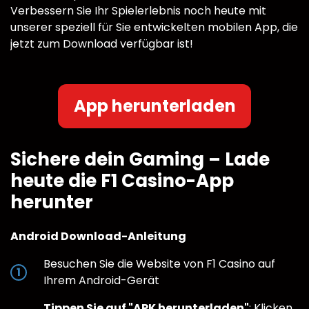
Verbessern Sie Ihr Spielerlebnis noch heute mit
unserer speziell für Sie entwickelten mobilen App, die
jetzt zum Download verfügbar ist!
App herunterladen
Sichere dein Gaming – Lade
heute die F1 Casino-App
herunter
Android Download-Anleitung
Besuchen Sie die Website von F1 Casino auf
Ihrem Android-Gerät
Tippen Sie auf "APK herunterladen"
: Klicken