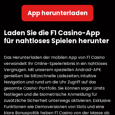
App herunterladen
Laden Sie die F1 Casino-App
für nahtloses Spielen herunter
Das Herunterladen der mobilen App von F1 Casino
verwandelt Ihr Online-Spielerlebnis in ein nahtloses
Vergnügen. Mit unserem speziellen Android-APK
genießen Sie blitzschnelle Ladezeiten, intuitive
Navigation und rund um die Uhr Zugriff auf das
gesamte Casino-Portfolio. Sie können sogar Limits
festlegen und die biometrische Anmeldung für
zusätzliche Sicherheit unterwegs aktivieren. Exklusive
Funktionen wie Demoversionen von Slots und eine
klare Bonuspolitik heben F1 Casino von der Masse ab.