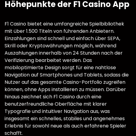
Höhepunkte der F1 Casino App
F1 Casino bietet eine umfangreiche Spielbibliothek
mit über 1.500 Titeln von führenden Anbietern.
Einzahlungen sind schnell und einfach über SEPA,
Skrill oder Kryptowährungen möglich, während
Auszahlungen innerhalb von 24 Stunden nach der
Verifizierung bearbeitet werden. Das
mobiloptimierte Design sorgt für eine nahtlose
Navigation auf Smartphones und Tablets, sodass die
Nutzer auf das gesamte Casino-Portfolio zugreifen
können, ohne Apps installieren zu müssen. Darüber
hinaus zeichnet sich F1 Casino durch eine
benutzerfreundliche Oberfläche mit klarer
Typografie und intuitiver Navigation aus, was
insgesamt ein schnelles, stabiles und angenehmes
Erlebnis für sowohl neue als auch erfahrene Spieler
schafft.