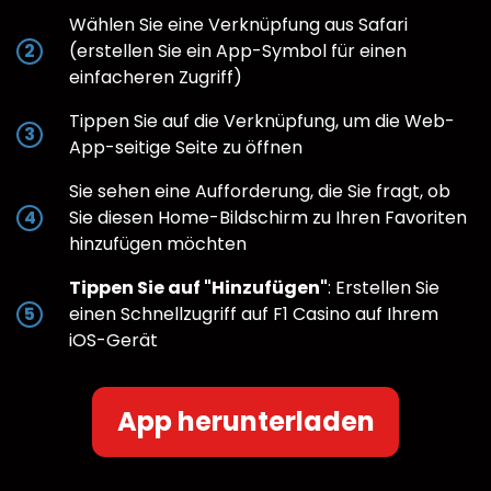
Wählen Sie eine Verknüpfung aus Safari
(erstellen Sie ein App-Symbol für einen
einfacheren Zugriff)
Tippen Sie auf die Verknüpfung, um die Web-
App-seitige Seite zu öffnen
Sie sehen eine Aufforderung, die Sie fragt, ob
Sie diesen Home-Bildschirm zu Ihren Favoriten
hinzufügen möchten
Tippen Sie auf "Hinzufügen"
: Erstellen Sie
einen Schnellzugriff auf F1 Casino auf Ihrem
iOS-Gerät
App herunterladen